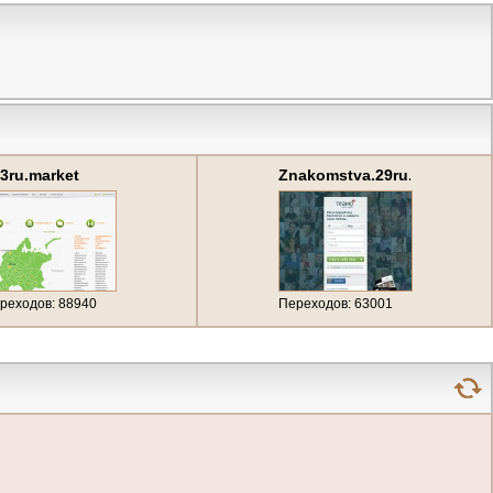
3ru.market
Znakomstva.29ru.net
абота)
реходов: 88940
Переходов: 63001