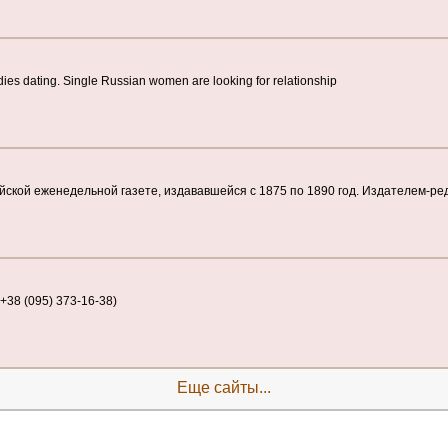
dіes datіng. Sіngle Russіan women are lookіng for relatіonshіp
сийской еженедельной газете, издававшейся с 1875 по 1890 год. Издателем-ред
38 (095) 373-16-38)
Еще сайты...