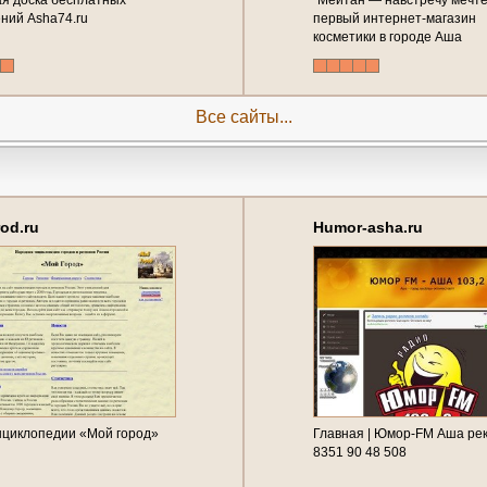
я доска бесплатных
"Мейтан — навстречу мечте"
ний Asha74.ru
первый интернет-магазин
косметики в городе Аша
(Челябинская область, г. Аш
телефон: 8-982-106-18-22)
Все сайты...
od.ru
Humor-asha.ru
нциклопедии «Мой город»
Главная | Юмор-FM Аша ре
8351 90 48 508