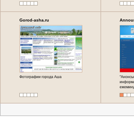
Gorod-asha.ru
Announ
Фотографии города Аша
"Анонсы
информ
ежемину
заметок
информа
самых п
информа
ресурсо