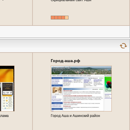
 -
Официальный сайт Аши
а,
Город-аша.рф
клама
Город Аша и Ашинский район