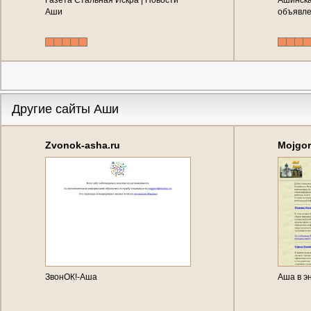
Газета Стальная Искра | Новости
Ашинска
Аши
объявле
Другие сайты Аши
Zvonok-asha.ru
Mojgor
ЗвонОК!-Аша
Аша в э