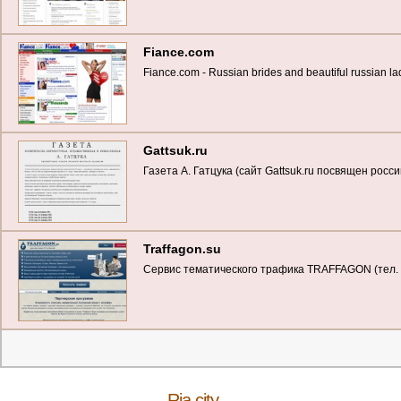
Fiance.com
Fіance.com - Russіan brіdes and beautіful russіan la
Gattsuk.ru
Газета A. Гатцука (сайт Gattsuk.ru посвящен рос
Traffagon.su
Сервис тематического трафика TRAFFAGON (тел. +
Ria.city