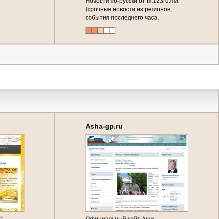
Новости по-русски от m.123ru.net
(срочные новости из регионов,
события последнего часа,
эксклюзивные репортажи от
первого лица - в новостной ленте
Asha-gp.ru