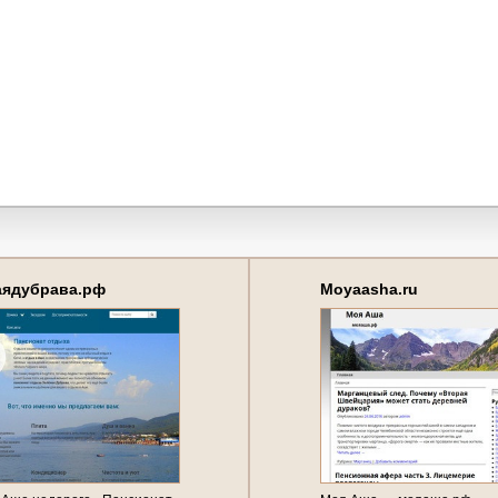
аядубрава.рф
Moyaasha.ru