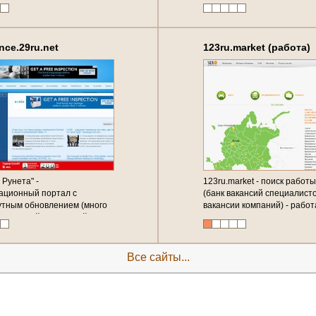
ce.29ru.net
123ru.market (работа)
 Рунета" -
123ru.market - поиск работ
ационный портал с
(банк вакансий специалисто
тным обновлением (много
вакансии компаний) - работ
, новостей, различной
ции, большое покрытие
опулярных
ционных и новостных
Все сайты...
в)