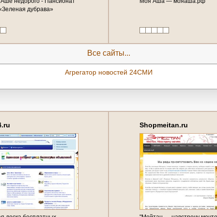
 Аше недорого - Пансионат
Моя Аша — мояаша.рф
«Зеленая дубрава»
Все сайты...
Агрегатор новостей 24СМИ
.ru
Shopmeitan.ru