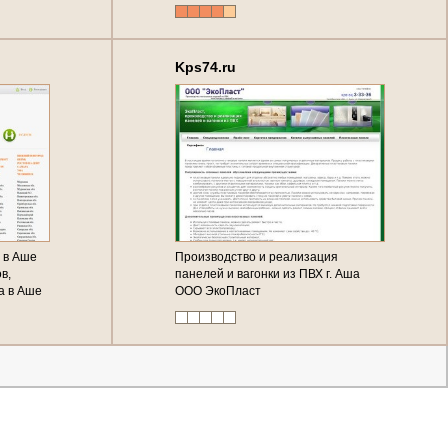
Kps74.ru
ы в Аше
Производство и реализация
в,
панелей и вагонки из ПВХ г. Аша
а в Аше
ООО ЭкоПласт