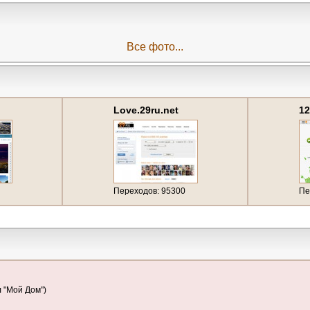
Все фото...
Love.29ru.net
12
(р
Переходов: 95300
Пе
 "Мой Дом")