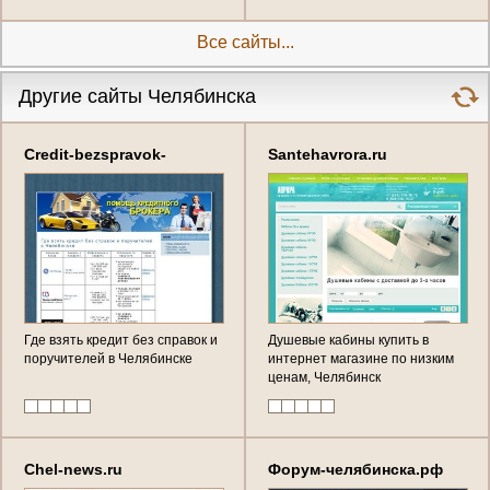
Пеноплекс, Каменная
вата,Шиглас,Бикрост,Унифлекс
Все сайты...
(Россия, Челябинская область,
Челябинск)
Другие сайты Челябинска
Credit-bezspravok-
Santehavrora.ru
cheljabinsk.ru
Где взять кредит без справок и
Душевые кабины купить в
поручителей в Челябинске
интернет магазине по низким
ценам, Челябинск
Chel-news.ru
Форум-челябинска.рф