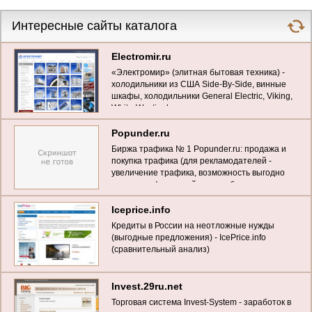
Интересные сайты каталога
Electromir.ru
«Электромир» (элитная бытовая техника) -
холодильники из США Side-By-Side, винные
шкафы, холодильники General Electric, Viking,
White-Westinghouse, встроенная техника
Smeg, кондиционеры GE
Popunder.ru
Биржа трафика № 1 Popunder.ru: продажа и
покупка трафика (для рекламодателей -
увеличение трафика, возможность выгодно
купить трафик на сайт, для вебмастеров -
выкуп трафика по максимальным ценам)
Iceprice.info
Кредиты в России на неотложные нужды
(выгодные предложения) - IcePrice.info
(сравнительный анализ)
Invest.29ru.net
Торговая система Invest-System - заработок в