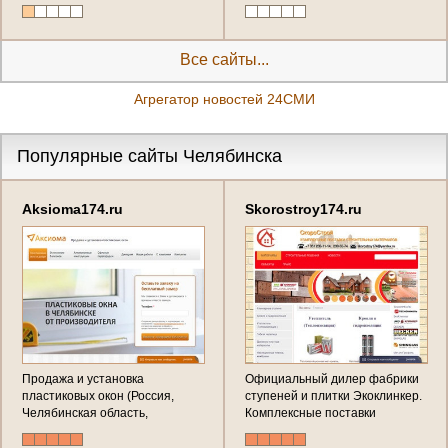
качеством и изящным стилем.
ремонтные материалы.
В широком ассортименте
(Россия, Челябинская область,
производителя вы сможете
Челябинск)
найти множество вариантов
Все сайты...
декоративных негорючих
панелей, которые
Агрегатор новостей 24СМИ
производятся с учетом ваших
требований. (Россия,
Челябинская область,
Популярные сайты Челябинска
Челябинск)
Aksioma174.ru
Skorostroy174.ru
Продажа и установка
Официальный дилер фабрики
пластиковых окон (Россия,
ступеней и плитки Экоклинкер.
Челябинская область,
Комплексные поставки
Челябинск)
кровельных материалов и
утеплителей. Фанера OSB,