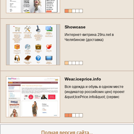
S
h
o
w
c
a
s
e
И
н
т
е
р
н
е
т
-
в
и
т
р
и
н
а
2
9
r
u
.
n
e
t
в
Ч
е
л
я
б
и
н
с
к
е
(
д
о
с
т
а
в
к
а
)
W
e
a
r
.
i
c
e
p
r
i
c
e
.
i
n
f
o
В
с
я
о
д
е
ж
д
а
и
о
б
у
в
ь
в
о
д
н
о
м
м
е
с
т
е
(
и
н
д
и
к
а
т
о
р
р
о
с
с
и
й
с
к
и
х
ц
е
н
)
п
р
о
е
к
т
&
q
u
o
t
;
I
c
e
P
r
i
c
e
.
i
n
f
o
&
q
u
o
t
;
(
с
е
р
в
и
с
в
ы
г
о
д
н
ы
х
и
н
т
е
р
н
е
т
-
п
о
к
у
п
о
к
)
с
к
и
д
к
и
,
а
к
ц
и
и
,
б
о
н
у
с
ы
Полная версия сайта...