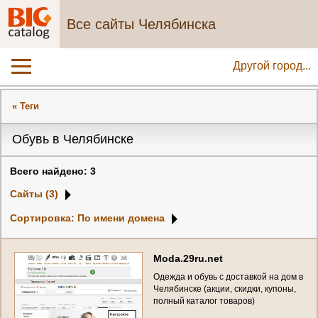
Все сайты Челябинска
Другой город...
« Теги
Обувь в Челябинске
Всего найдено: 3
Сайты (3)
Сортировка: По имени домена
M
o
d
a
.
2
9
r
u
.
n
e
t
О
д
е
ж
д
а
и
о
б
у
в
ь
с
д
о
с
т
а
в
к
о
й
н
а
д
о
м
в
Ч
е
л
я
б
и
н
с
к
е
(
а
к
ц
и
и
,
с
к
и
д
к
и
,
к
у
п
о
н
ы
,
п
о
л
н
ы
й
к
а
т
а
л
о
г
т
о
в
а
р
о
в
)