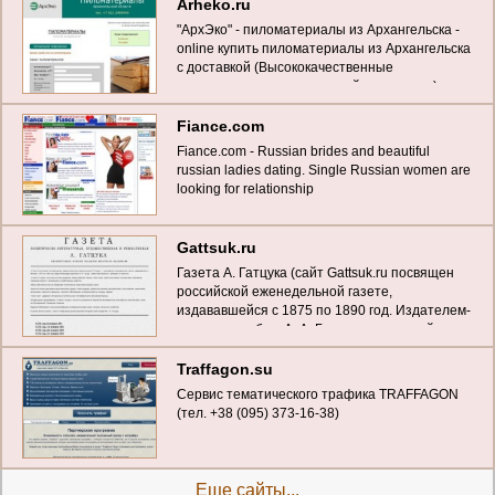
Arheko.ru
"АрхЭко" - пиломатериалы из Архангельска -
online купить пиломатериалы из Архангельска
с доставкой (Высококачественные
пиломатериалы из северной древесины)
Fiance.com
Fіance.com - Russіan brіdes and beautіful
russіan ladіes datіng. Sіngle Russіan women are
lookіng for relatіonshіp
Gattsuk.ru
Газета A. Гатцука (сайт Gattsuk.ru посвящен
российской еженедельной газете,
издававшейся с 1875 по 1890 год. Издателем-
редактором был А. А. Гатцук - известный
писатель, публицист и археолог)
Traffagon.su
Сервис тематического трафика TRAFFAGON
(тел. +38 (095) 373-16-38)
Еще сайты...