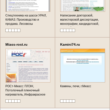
Спецтехника на шасси УРАЛ,
Написание докторской,
КАМАЗ. Производство и
магистерской диссертации,
продажа. Лесовозы
монографии, кандидатской,
научной статьи в Миассе
Miass-rost.ru
Kamini74.ru
РОСт-Миасс: ПЛЭН,
Камины, печи, г.Миасс
Потолочный пленочный
нагреватель, Инфракрасное
пленочное отопление