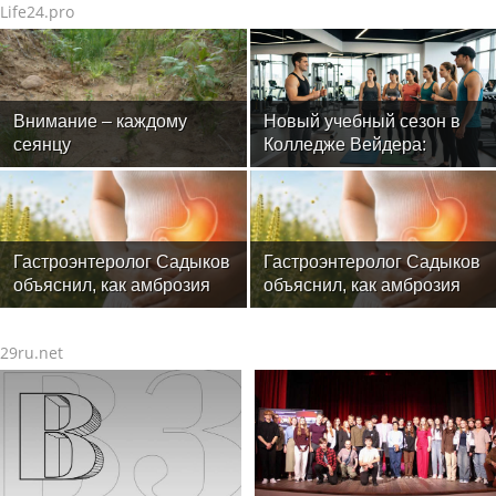
Life24.pro
Внимание – каждому
Новый учебный сезон в
сеянцу
Колледже Вейдера:
стартовали очные
программы подготовки
фитнес-тренеров и
специалистов индустрии
здоровья
Гастроэнтеролог Садыков
Гастроэнтеролог Садыков
объяснил, как амброзия
объяснил, как амброзия
может влиять на ЖКТ
может влиять на ЖКТ
29ru.net