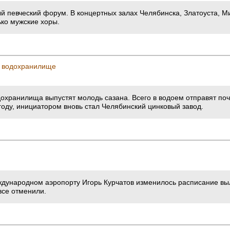
ый певческий форум. В концертных залах Челябинска, Златоуста, М
ько мужские хоры.
е водохранилище
дохранилища выпустят молодь сазана. Всего в водоем отправят по
году, инициатором вновь стал Челябинский цинковый завод.
международном аэропорту Игорь Курчатов изменилось расписание в
все отменили.