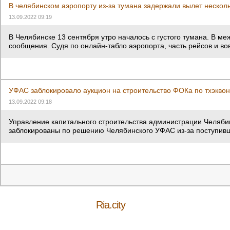
В челябинском аэропорту из-за тумана задержали вылет нескол
13.09.2022 09:19
В Челябинске 13 сентября утро началось с густого тумана. В 
сообщения. Судя по онлайн-табло аэропорта, часть рейсов и во
УФАС заблокировало аукцион на строительство ФОКа по тхэквон
13.09.2022 09:18
Управление капитального строительства администрации Челябинс
заблокированы по решению Челябинского УФАС из-за поступивш
Ria.city