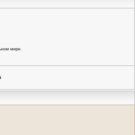
ьном мире.
й