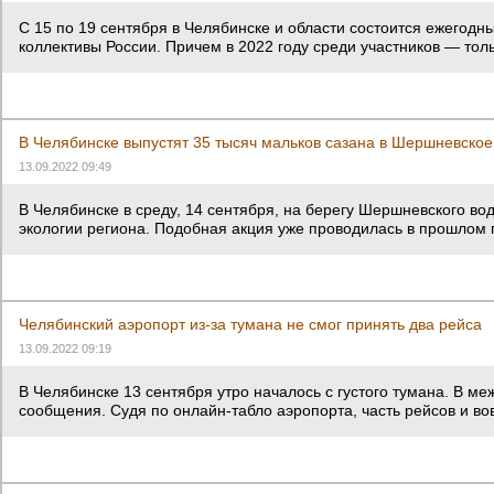
С 15 по 19 сентября в Челябинске и области состоится ежегодн
коллективы России. Причем в 2022 году среди участников — тол
В Челябинске выпустят 35 тысяч мальков сазана в Шершневско
13.09.2022 09:49
В Челябинске в среду, 14 сентября, на берегу Шершневского во
экологии региона. Подобная акция уже проводилась в прошлом 
Челябинский аэропорт из‑за тумана не смог принять два рейса
13.09.2022 09:19
В Челябинске 13 сентября утро началось с густого тумана. В 
сообщения. Судя по онлайн-табло аэропорта, часть рейсов и во