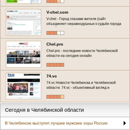
V-chel.com
V-chel - Город глазами жителя (сайт
объединяет неравнодушных к судьбе города
людей, новости, справочная информация,
городской блог и многое другое)
Chel.pro
Chel.pro - последние новости Челябинской
области на сегодня онлайн
74.vc
74.vc Новости Челябинска и Челябинской
области. 74.vc - объективный взгляд и
оперативное освещение самых ярких
новостей Челябинска и всего Южного Урала
от первоисточника
Сегодня в Челябинской области
В Челябинске выступят лучшие мужские хоры России