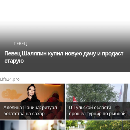
ПЕВЕЦ
Певец Шаляпин купил новую дачу и продаст
старую
Life24.pro
Аделина Панина: ритуал
В Тульской области
богатства на сахар
прошел турнир по рыбной
ловле среди команд
железнодорожников