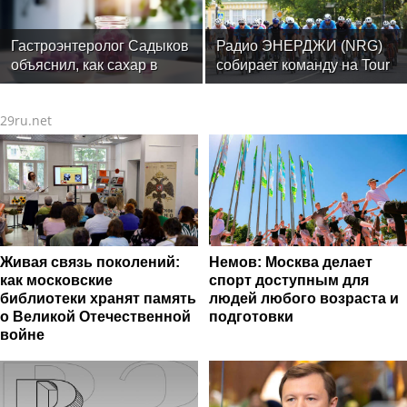
Гастроэнтеролог Садыков
Радио ЭНЕРДЖИ (NRG)
объяснил, как сахар в
собирает команду на Tour
рационе ускоряет
de Russie в Петербурге
изнашивание тканей
29ru.net
Живая связь поколений:
Немов: Москва делает
как московские
спорт доступным для
библиотеки хранят память
людей любого возраста и
о Великой Отечественной
подготовки
войне