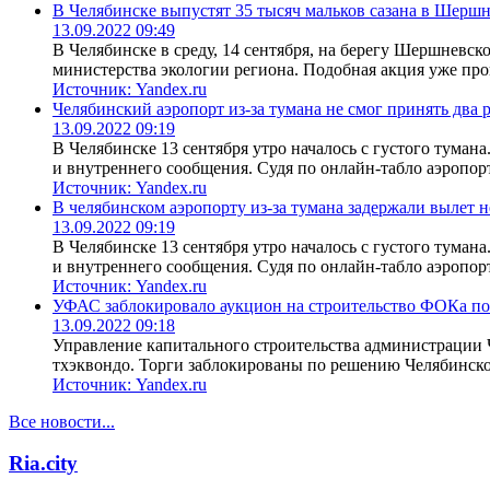
В Челябинске выпустят 35 тысяч мальков сазана в Шерш
13.09.2022 09:49
В Челябинске в среду, 14 сентября, на берегу Шершневск
министерства экологии региона. Подобная акция уже про
Источник:
Yandex.ru
Челябинский аэропорт из‑за тумана не смог принять два 
13.09.2022 09:19
В Челябинске 13 сентября утро началось с густого тума
и внутреннего сообщения. Судя по онлайн-табло аэропорт
Источник:
Yandex.ru
В челябинском аэропорту из-за тумана задержали вылет 
13.09.2022 09:19
В Челябинске 13 сентября утро началось с густого тума
и внутреннего сообщения. Судя по онлайн-табло аэропорт
Источник:
Yandex.ru
УФАС заблокировало аукцион на строительство ФОКа по
13.09.2022 09:18
Управление капитального строительства администрации Ч
тхэквондо. Торги заблокированы по решению Челябинско
Источник:
Yandex.ru
Все новости...
Ria.city