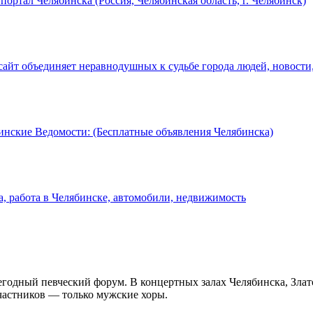
ортал Челябинска (Россия, Челябинская область, г. Челябинск)
 (сайт объединяет неравнодушных к судьбе города людей, новости
инские Ведомости: (Бесплатные объявления Челябинска)
а, работа в Челябинске, автомобили, недвижимость
жегодный певческий форум. В концертных залах Челябинска, Зла
частников — только мужские хоры.