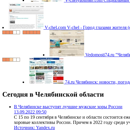
V-chelyabinske.com
Социальный п
V-chel.com
V-chel - Город глазами жителя
Vedomosti74.ru
"Челяб
74.ru
Челябинск: новости, погод
Сегодня в Челябинской области
В Челябинске выступят лучшие мужские хоры России
13.09.2022 09:50
С 15 по 19 сентября в Челябинске и области состоится е
хоровые коллективы России. Причем в 2022 году среди у
Источник:
Yandex.ru