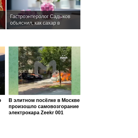
Гастроэнтеролог Садыков
объяснил, как сахар в
рационе ускоряет
изнашивание тканей
ю
В элитном посёлке в Москве
произошло самовозгорание
электрокара Zeekr 001