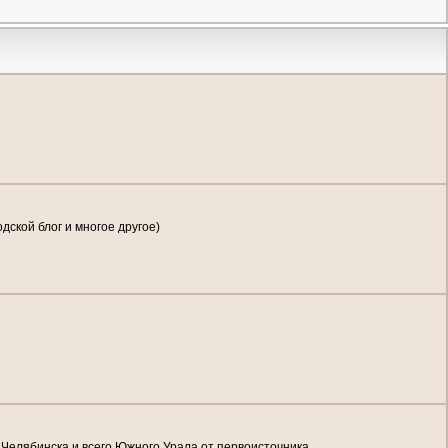
дской блог и многое другое)
 Челябинска и всего Южного Урала от первоисточника