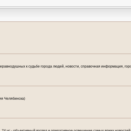
неравнодушных к судьбе города людей, новости, справочная информация, горо
ия Челябинска)
. 74.vc - объективный взгляд и оперативное освещение самых ярких новостей