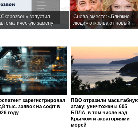
«Скорозвон» запустил
Снова вместе: «Близкие
автоматическую замену
люди» открывают новый
номеров при снижении
театральный сезон
контактности
оспатент зарегистрировал
ПВО отразили масштабну
2,8 тыс. заявок на софт в
атаку: уничтожены 605
026 году
БПЛА, в том числе над
Крымом и акваториями
морей