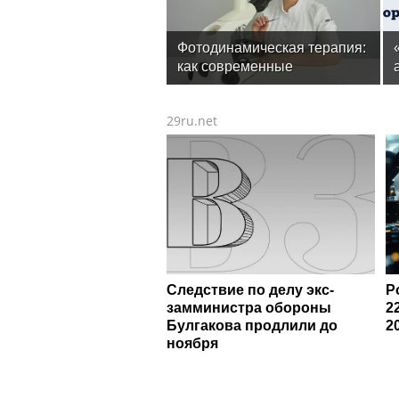
Фотодинамическая терапия:
как современные
технологии меняют подход к
лечению онкологии
29ru.net
Следствие по делу экс-
Р
замминистра обороны
2
Булгакова продлили до
2
ноября