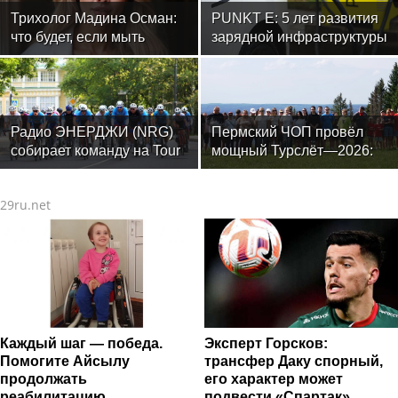
Трихолог Мадина Осман:
PUNKT E: 5 лет развития
что будет, если мыть
зарядной инфраструктуры
голову ежедневно
Радио ЭНЕРДЖИ (NRG)
Пермский ЧОП провёл
собирает команду на Tour
мощный Турслёт—2026:
de Russie в Петербурге
фото, результаты и
впечатления от
29ru.net
мероприятия
Каждый шаг — победа.
Эксперт Горсков:
Помогите Айсылу
трансфер Даку спорный,
продолжать
его характер может
реабилитацию
подвести «Спартак»