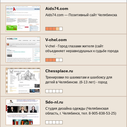
Aids74.com
Aids74.com — Позитивный сайт Челябинска
V-chel.com
V-chel - Город глазами жителя (сайт
объединяет неравнодушных к судьбе города
людей, новости, справочная информация,
городской блог и многое другое)
Chessplace.ru
Тренировки по шахматам и шахбоксу для
детей в Челябинске. (6-13 лет) - город
Челябинск, улица Чичерина, дом 38, кв. 78,
тел.: +7 9 222 334 333, Власов Владислав
Игоревич
Sdo-nl.ru
Студия дизайна одежды (Челябинская
область, г. Челябинск, тел. 8-905-838-53-25)